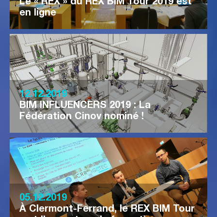
Le « REX » du REX BIM Tour 2019 est
en ligne
12.12.2019
BIM INFLUENCERS 2019 : La
Fédération Cinov nominé !
05.12.2019
À Clermont-Ferrand, le REX BIM Tour