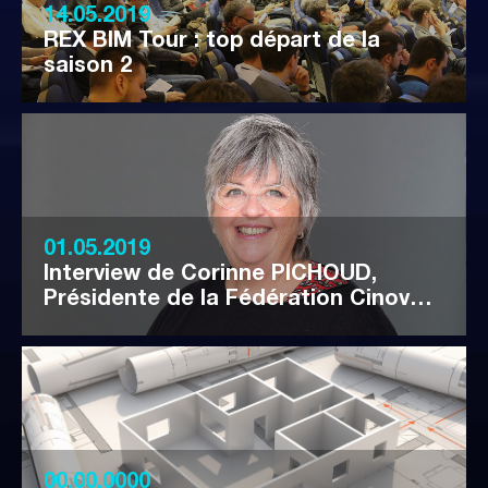
14.05.2019
REX BIM Tour : top départ de la
saison 2
01.05.2019
Interview de Corinne PICHOUD,
Présidente de la Fédération Cinov…
00.00.0000