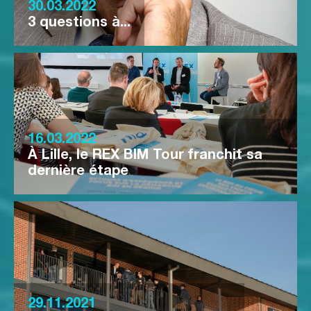
30.03.2022
3 questions à...
16.03.2022
À Lille, le REX BIM Tour franchit sa
dernière étape
29.11.2021