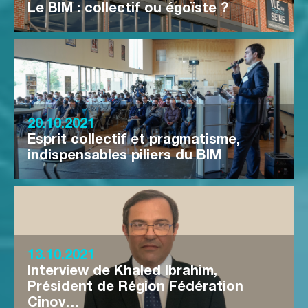
Le BIM : collectif ou égoïste ?
20.10.2021
Esprit collectif et pragmatisme,
indispensables piliers du BIM
13.10.2021
Interview de Khaled Ibrahim,
Président de Région Fédération
Cinov…