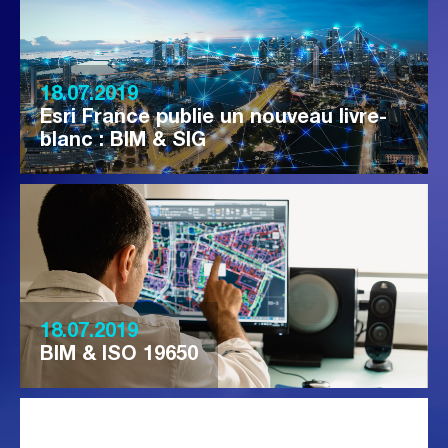
18.07.2019
Esri France publie un nouveau livre-
blanc : BIM & SIG
18.07.2019
BIM & ISO 19650